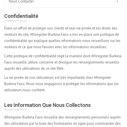
Nous Contacter
Confidentialité
Dans un effort de protéger nos clients et leur vie privée et les droits des
visiteurs du site, Afriregister Burkina Faso a mis en place une politique de
confidentialité qui explique quelles informations nous recueillons sur les
visiteurs et ce que nous faisons avec les informations recueillies.
Cette politique de confidentialité régit la manière dont Afriregister Burkina
Faso recueille, utilise, conserve et divulgue les renseignements recueillis
auprès des utilisateurs de ce site Web .
La vie privée de nos utilisateurs est très importante chez Afriregister
Burkina Faso. Nous nous engageons à protéger les informations que les
utilisateurs nous confient.
Les Information Que Nous Collectons
Afriregister Burkina Faso recueille des renseignements personnels auprès
des utilisateurs par le biais des formulaires en ligne pour commander des