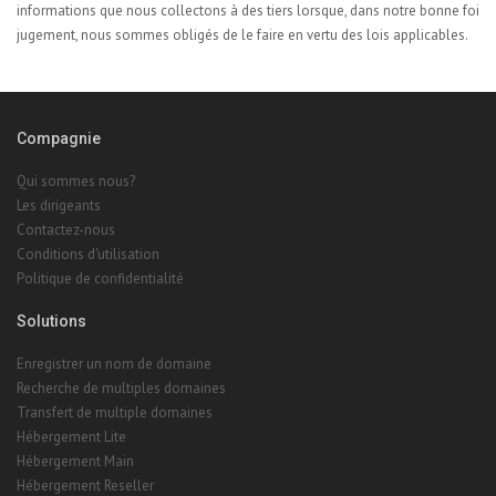
informations que nous collectons à des tiers lorsque, dans notre bonne foi
jugement, nous sommes obligés de le faire en vertu des lois applicables.
Compagnie
Qui sommes nous?
Les dirigeants
Contactez-nous
Conditions d'utilisation
Politique de confidentialité
Solutions
Enregistrer un nom de domaine
Recherche de multiples domaines
Transfert de multiple domaines
Hébergement Lite
Hébergement Main
Hébergement Reseller