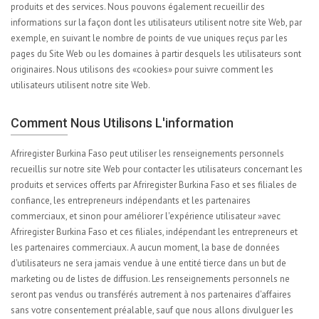
produits et des services. Nous pouvons également recueillir des
informations sur la façon dont les utilisateurs utilisent notre site Web, par
exemple, en suivant le nombre de points de vue uniques reçus par les
pages du Site Web ou les domaines à partir desquels les utilisateurs sont
originaires. Nous utilisons des «cookies» pour suivre comment les
utilisateurs utilisent notre site Web.
Comment Nous Utilisons L'information
Afriregister Burkina Faso peut utiliser les renseignements personnels
recueillis sur notre site Web pour contacter les utilisateurs concernant les
produits et services offerts par Afriregister Burkina Faso et ses filiales de
confiance, les entrepreneurs indépendants et les partenaires
commerciaux, et sinon pour améliorer l'expérience utilisateur »avec
Afriregister Burkina Faso et ces filiales, indépendant les entrepreneurs et
les partenaires commerciaux. A aucun moment, la base de données
d'utilisateurs ne sera jamais vendue à une entité tierce dans un but de
marketing ou de listes de diffusion. Les renseignements personnels ne
seront pas vendus ou transférés autrement à nos partenaires d'affaires
sans votre consentement préalable, sauf que nous allons divulguer les