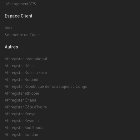
Hébergement VPS
Espace Client
Aide
Soumettre un Tiquet
Autres
Afriregister International
Afriregister Bénin
Afriregister Burkina Faso
Afriregister Burundi
Afriregister République démocratique du Congo
Afriregister éthiopie
Afriregister Ghana
Afriregister Côte d'Ivoire
Afriregister Kenya
Afriregister Rwanda
Afriregister Sud Soudan
Afriregister Soudan