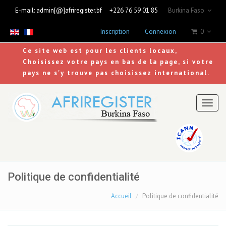
E-mail:
admin[@]afriregister.bf
+226 76 59 01 85
Burkina Faso
Inscription
Connexion
0
Ce site web est pour les clients locaux,
Choisissez votre pays en bas de la page, si votre
pays ne s'y trouve pas choisissez international.
Toggl
naviga
Politique de confidentialité
Accueil
Politique de confidentialité